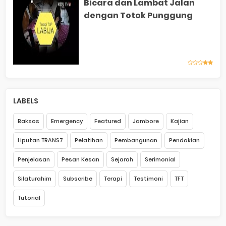
Bicara dan Lambat Jalan
dengan Totok Punggung
LABELS
Baksos
Emergency
Featured
Jambore
Kajian
Liputan TRANS7
Pelatihan
Pembangunan
Pendakian
Penjelasan
Pesan Kesan
Sejarah
Serimonial
Silaturahim
Subscribe
Terapi
Testimoni
TFT
Tutorial