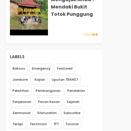
Mendaki Bukit
Totok Punggung
LABELS
Baksos
Emergency
Featured
Jambore
Kajian
Liputan TRANS7
Pelatihan
Pembangunan
Pendakian
Penjelasan
Pesan Kesan
Sejarah
Serimonial
Silaturahim
Subscribe
Terapi
Testimoni
TFT
Tutorial