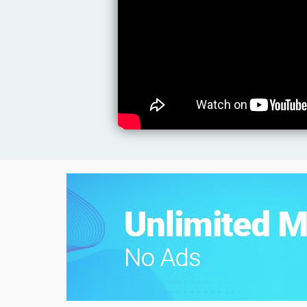
2 Dasar Totok Punggung Via Zoom
Makassar 04 September 2021 PART 2
1 Dasar Totok Punggung Via Zoom
Makassar 04 September 2021 PART 1
Meneruskan Cita-cita Melalui
Santunan Untuk Anak Yatim H.
Sarbini (ALM)
Pendalaman Totok Punggung Ust
Hardadi PART 2
[FULL] Via ZOOM | Pelatihan Dasar
Totok Punggung Makassar
Pendalaman Totok Punggung Ust
Hardadi PART 3
Pelatihan Dasar Totok Punggung
Cigudeg 21 Agustus 2021
KTPI ADVENTURE Mengajak Anda !
Mendaki Bukit Totok Punggung