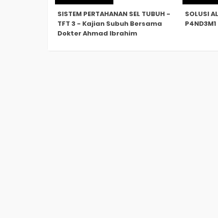
SISTEM PERTAHANAN SEL TUBUH -
SOLUSI A
TFT 3 - Kajian Subuh Bersama
P4ND3M1 b
Dokter Ahmad Ibrahim